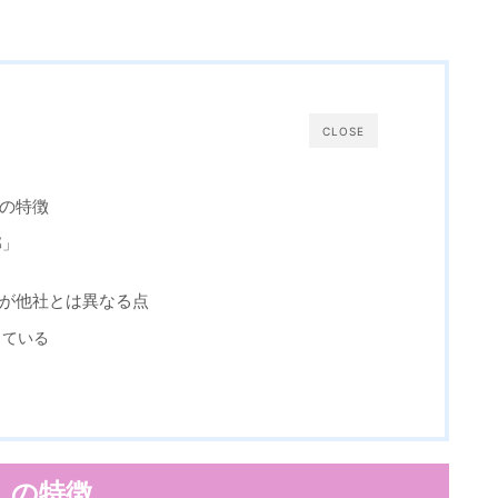
CLOSE
の特徴
部」
が他社とは異なる点
している
」の特徴